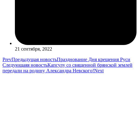
21 сентября, 2022
Prev
Предыдущая новость
Празднование Дня крещения Руси
Следующаяя новость
Капсулу со священной брянской землей
передали на родину Александра Невского!
Next